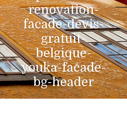
renovation-
facade-devis-
gratuit-
belgique-
youka-facade-
bg-header