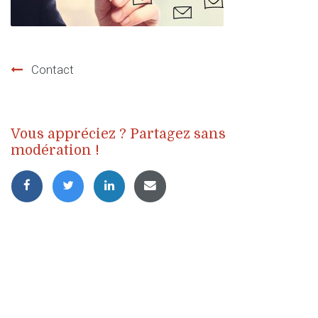
Contact
Navigation
de
Vous appréciez ? Partagez sans
l’article
modération !