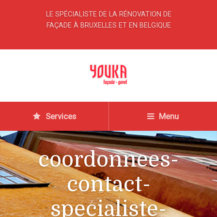
LE SPÉCIALISTE DE LA RÉNOVATION DE
FAÇADE À BRUXELLES ET EN BELGIQUE
Services
Menu
coordonnees-
contact-
specialiste-