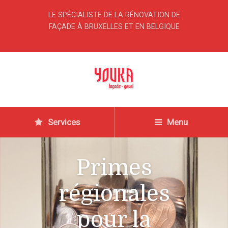
LE SPÉCIALISTE DE LA RÉNOVATION DE
FAÇADE À BRUXELLES ET EN BELGIQUE
Services
Menu
Primes
régionales
pour la