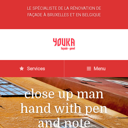
LE SPÉCIALISTE DE LA RÉNOVATION DE
FAÇADE À BRUXELLES ET EN BELGIQUE
Services
Menu
close up man
hand with pen
and note