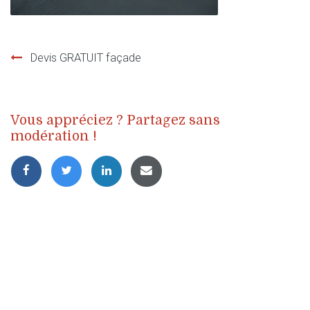
Devis GRATUIT façade
Navigation
de
Vous appréciez ? Partagez sans
l’article
modération !