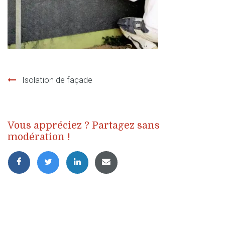
Isolation de façade
Navigation
de
Vous appréciez ? Partagez sans
l’article
modération !