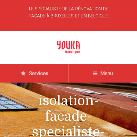
LE SPÉCIALISTE DE LA RÉNOVATION DE
FAÇADE À BRUXELLES ET EN BELGIQUE
Services
Menu
isolation-
facade-
specialiste-