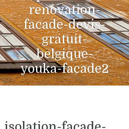
renovation-
facade-devis-
gratuit-
belgique-
youka-facade2
isolation-facade-