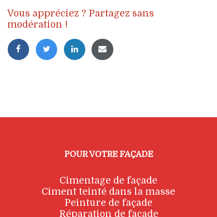
Vous appréciez ? Partagez sans
modération !
POUR VOTRE FAÇADE
Cimentage de façade
Ciment teinté dans la masse
Peinture de façade
Réparation de façade