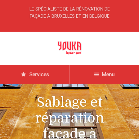
LE SPÉCIALISTE DE LA RÉNOVATION DE
FAÇADE À BRUXELLES ET EN BELGIQUE
Services
Menu
Sablage et
réparation
façade à