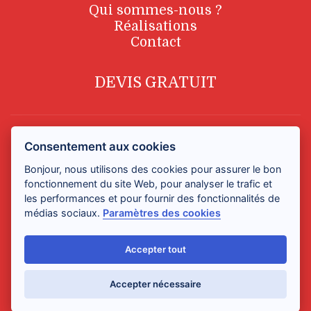
Qui sommes-nous ?
Réalisations
Contact
DEVIS GRATUIT
Consentement aux cookies
Bonjour, nous utilisons des cookies pour assurer le bon
Youka-Façade : Le spécialiste de la rénovation de façade à
fonctionnement du site Web, pour analyser le trafic et
Bruxelles et en Belgique ©-2021.
Développement web
,
les performances et pour fournir des fonctionnalités de
Maintenance & Support
par
Gadiros Consulting
médias sociaux.
Paramètres des cookies
Accepter tout
Accepter nécessaire